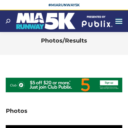
#MIARUNWAY5K
Search:
Photos/Results
You are here:
Photos